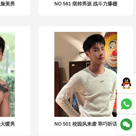
星脸美男
NO 561 痞帅男孩 战斗力爆棚
光大暖男
NO 501 校园风来袭 乖巧听话