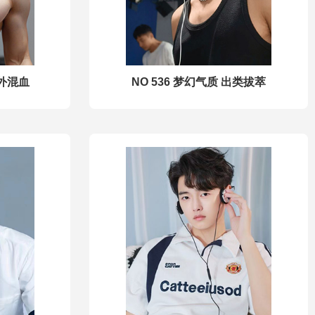
中外混血
NO 536 梦幻气质 出类拔萃