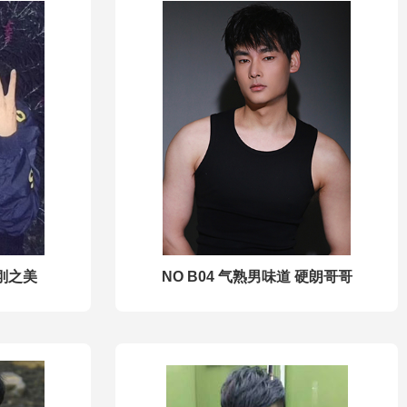
阳刚之美
NO B04 气熟男味道 硬朗哥哥